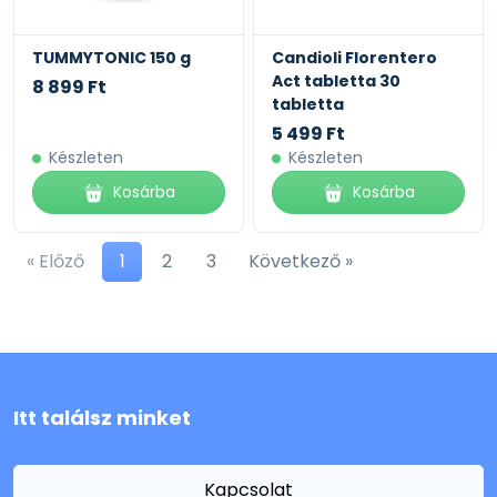
TUMMYTONIC 150 g
Candioli Florentero
Act tabletta 30
8 899 Ft
tabletta
5 499 Ft
Készleten
Készleten
Kosárba
Kosárba
« Előző
1
2
3
Következő »
Itt találsz minket
Kapcsolat