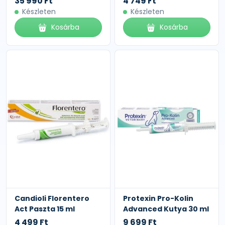
35 990 Ft
4 749 Ft
Készleten
Készleten
Kosárba
Kosárba
Candioli Florentero
Protexin Pro-Kolin
Act Paszta 15 ml
Advanced Kutya 30 ml
4 499 Ft
9 699 Ft