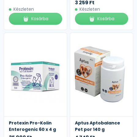
3 259 Ft
Készleten
Készleten
Kosárba
Kosárba
Protexin Pro-Kolin
Aptus Aptobalance
Enterogenic 60 x 4 g
Pet por 140 g