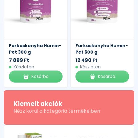
Farkaskonyha Humin-
Farkaskonyha Humin-
Pet 300 g
Pet 600 g
7 899 Ft
12 490 Ft
Készleten
Készleten
Kosárba
Kosárba
Kiemelt akciók
Nézz körül a kategória termékeiben