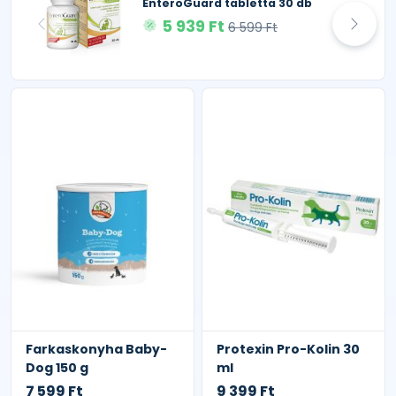
EnteroGuard tabletta 30 db
5 939 Ft
6 599 Ft
Farkaskonyha Baby-
Protexin Pro-Kolin 30
Dog 150 g
ml
7 599 Ft
9 399 Ft