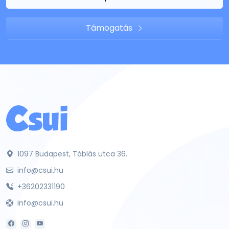
Támogatás
1097 Budapest, Táblás utca 36.
info@csui.hu
+36202331190
info@csui.hu