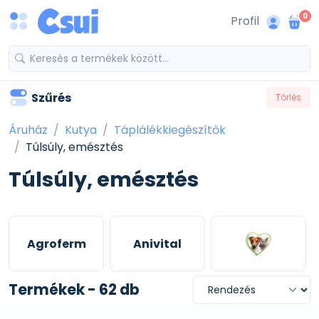
0
Profil
Szűrés
Törlés
Áruház
Kutya
Táplálékkiegészítők
Túlsúly, emésztés
Túlsúly, emésztés
Agroferm
Anivital
Termékek - 62 db