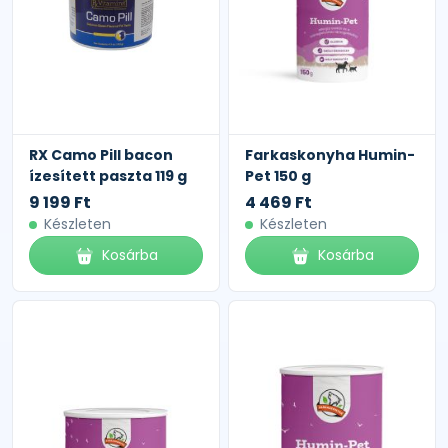
RX Camo Pill bacon
Farkaskonyha Humin-
ízesített paszta 119 g
Pet 150 g
9 199 Ft
4 469 Ft
Készleten
Készleten
Kosárba
Kosárba