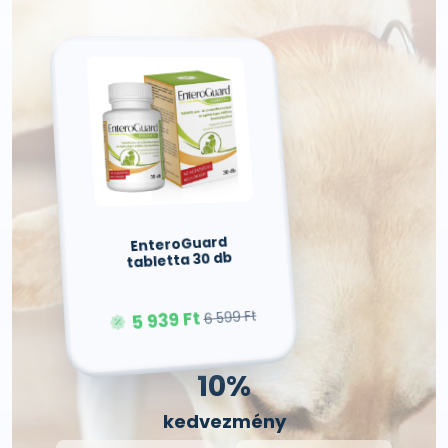
EnteroGuard
tabletta 30 db
5 939 Ft
6 599 Ft
10%
kedvezmény