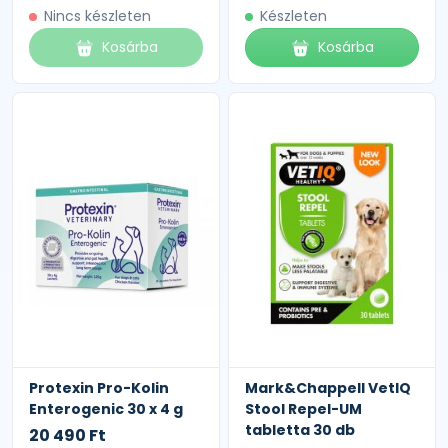
Nincs készleten
Készleten
Kosárba
Kosárba
Protexin Pro-Kolin
Mark&Chappell VetIQ
Enterogenic 30 x 4 g
Stool Repel-UM
tabletta 30 db
20 490 Ft