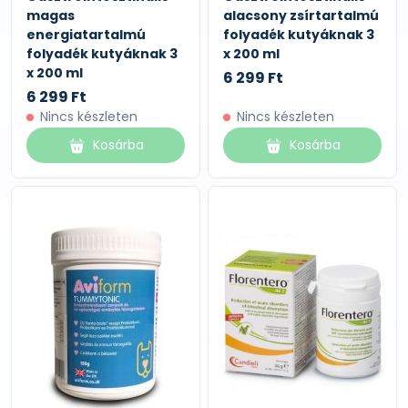
magas
alacsony zsírtartalmú
energiatartalmú
folyadék kutyáknak 3
folyadék kutyáknak 3
x 200 ml
x 200 ml
6 299 Ft
6 299 Ft
Nincs készleten
Nincs készleten
Kosárba
Kosárba