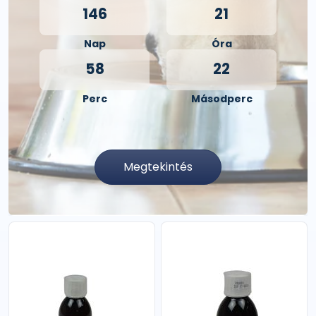
146
21
Nap
Óra
58
21
Perc
Másodperc
Megtekintés