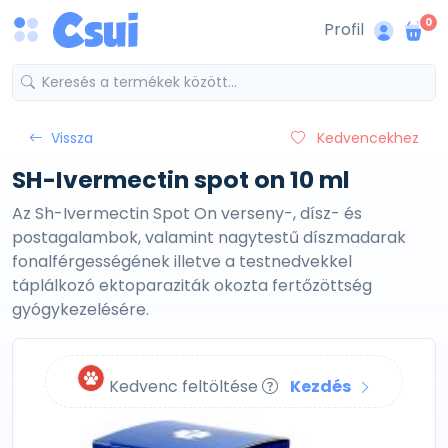
0
Profil
Vissza
Kedvencekhez
SH-Ivermectin spot on 10 ml
Az Sh-Ivermectin Spot On verseny-, dísz- és
postagalambok, valamint nagytestű díszmadarak
fonalférgességének illetve a testnedvekkel
táplálkozó ektoparaziták okozta fertőzöttség
gyógykezelésére.
Kedvenc feltöltése
Kezdés