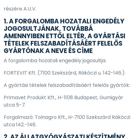
részére A.U.V.
1. A FORGALOMBA HOZATALI ENGEDÉLY
JOGOSULTJÁNAK, TOVÁBBÁ
AMENNYIBEN ETTŐL ELTÉR, A GYÁRTÁSI
TÉTELEK FELSZABADÍTÁSÁÉRT FELELŐS
GYÁRTÓNAK A NEVE ÉS CÍME
A forgalomba hozatali engedély jogosultja:
FORTEVIT Kft. (7100 Szekszárd, Rákóczi u. 142-146.)
A gyártási tételek felszabadításáért felelős gyártók:
Primavet Produkt Kft., H-1108 Budapest, Gumigyár
utca 5-7.
Forgalmazó: Tolnagro Kft., H-7100 Szekszárd Rákóczi
utca 142.-146.
2. AZ ÁLLATGYÓGYÁSZATI KÉSZÍTMÉNY