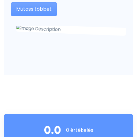
12. KÜLÖNLEGES FIGYELMEZTETÉS(EK)
Mutass többet
Különleges figyelmeztetések minden célállat fajra
vonatkozóan:
Nincs.
A kezelt állatokra vonatkozó különleges
óvintézkedések:
Bizonyos kutyafajták (colli, óangol juhászkutya és ezek
keverékei) valamint teknősök
esetében ivermektint
tartalmazó készítménnyel való kezelést követően
súlyos – akár elhullással járó – tünetek
jelentkezhetnek.
0.0
0 értékelés
Az állatok kezelését végző személyre vonatkozó