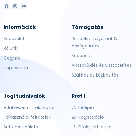
papírdobozban.
Előfordulhat, hogy nem minden kiszerelés kerül
kereskedelmi forgalomba
Információk
Támogatás
Kapcsolat
Rendelési folyamat &
hűségpontok
Rólunk
Kuponok
Céginfo
Visszaküldés és visszatérítés
Impresszum
Szállítás és kézbesítés
Jogi tudnivalók
Profil
Adatvédelmi nyilatkozat
Belépés
Felhasználói feltételek.
Regisztráció
Sütik használata
Elfelejtett jelszó