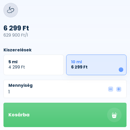
6 299 Ft
629 900 Ft/l
Kiszerelések
5 ml
10 ml
4 299 Ft
6 299 Ft
1
Mennyiség
Kosárba