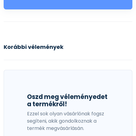
különleges óvintézkedések:
Kerülni kell a készítmény bőrre kerülését. Véletlen
bőrre kerülés esetén haladéktalanul orvoshoz kell
fordulni, bemutatva a készítmény használati
utasítását vagy címkéjét.
Korábbi vélemények
Használat után kezet kell mosni. Alkalmazás közben
enni, inni, dohányozni nem szabad.
Vemhesség és laktáció:
Tenyésztési szezonban és azt közvetlenül
megelőzően csak akkor alkalmazzuk, ha az állomány
törődése nélkül hajtható végre a kezelés.
Oszd meg véleményedet
a termékről!
Gyógyszerkölcsönhatások és egyéb interakciók:
Ezzel sok olyan vásárlónak fogsz
Nem alkalmazható egyidejűleg más szisztémás
segíteni, akik gondolkoznak a
hatású anthelmintikus készítménnyel.
termék megvásárlásán.