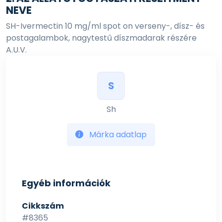
NEVE
SH-Ivermectin 10 mg/ml spot on verseny-, dísz- és
postagalambok, nagytestű díszmadarak részére
A.U.V.
Ivermektin
S
3. HATÓANYAGOK ÉS EGYÉB ÖSSZETEVŐK
MEGNEVEZÉSE
Sh
1 ml készítmény tartalmaz:
Márka adatlap
Hatóanyag:
Ivermektin 10 mg
4. JAVALLAT(OK)
Egyéb információk
Verseny-, dísz- és postagalambok, nagytestű
díszmadarak fonalférgességének illetve a
Cikkszám
testnedvekkel táplálkozó ektoparaziták okozta
#8365