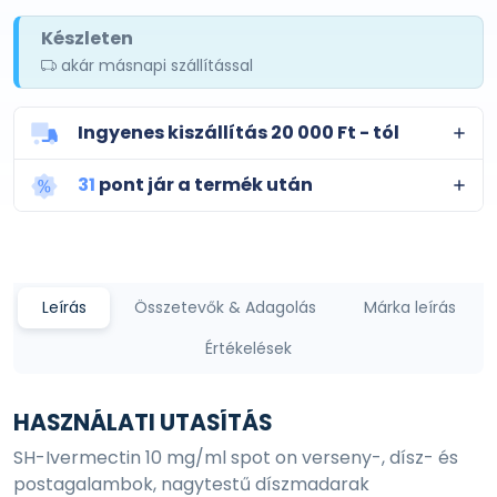
Készleten
akár másnapi szállítással
Ingyenes kiszállítás 20 000 Ft - tól
31
pont jár a termék után
Leírás
Összetevők & Adagolás
Márka leírás
Értékelések
HASZNÁLATI UTASÍTÁS
SH-Ivermectin 10 mg/ml spot on verseny-, dísz- és
postagalambok, nagytestű díszmadarak