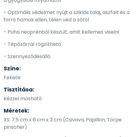
a gyógyulási folyamatot
- Optimális védelmet nyújt a sziklás talaj, aszfalt és a
forró homok ellen, télen véd a sótól
- Puha neoprénből készült, amit kellemes viselni
- Tépőzárral rögzíthető
- Szennyeződésálló
Színe:
Fekete
Tisztítása:
Kézzel mosható
Méretek:
XS: 7.5 cm x 6 cm x 3 cm (Csivava, Papillon, Törpe
pinscher)