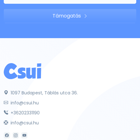
Támogatás
1097 Budapest, Táblás utca 36.
info@csui.hu
+36202331190
info@csui.hu