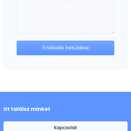
Értékelés beküldése
Itt találsz minket
Kapcsolat