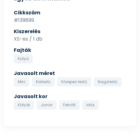
Cikkszám
#139899
Kiszerelés
XS-es / 1 db
Fajták
Kutya
Javasolt méret
Mini
Kistestű
Közepes testű
Nagytestű
Javasolt kor
Kölyök
Junior
Felnőtt
Idős