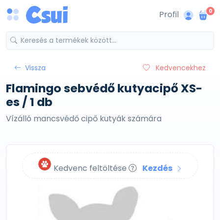
0
Profil
Vissza
Kedvencekhez
Flamingo sebvédő kutyacipő XS-
es / 1 db
Vízálló mancsvédő cipő kutyák számára
Kedvenc feltöltése
Kezdés