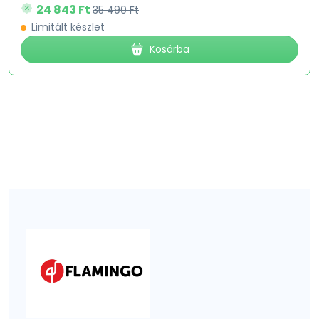
24 843 Ft
35 490 Ft
Limitált készlet
Kosárba