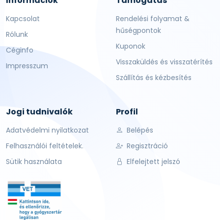
Információk
Támogatás
Kapcsolat
Rendelési folyamat &
hűségpontok
Rólunk
Kuponok
Céginfo
Visszaküldés és visszatérítés
Impresszum
Szállítás és kézbesítés
Jogi tudnivalók
Profil
Adatvédelmi nyilatkozat
Belépés
Felhasználói feltételek.
Regisztráció
Sütik használata
Elfelejtett jelszó