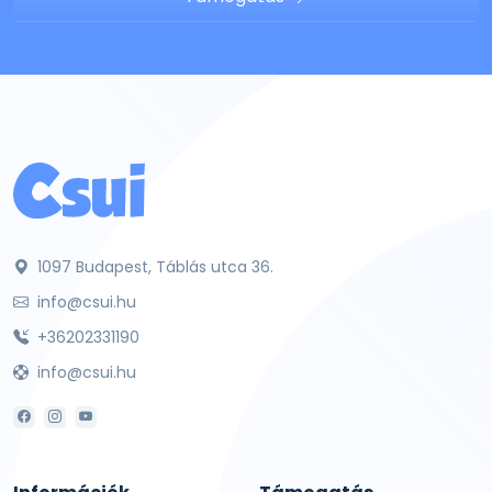
1097 Budapest, Táblás utca 36.
info@csui.hu
+36202331190
info@csui.hu