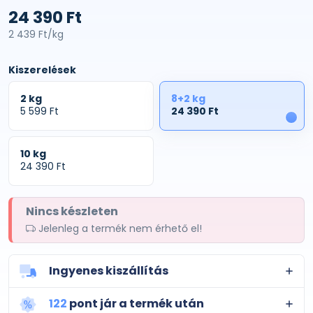
24 390 Ft
2 439 Ft/kg
Kiszerelések
2 kg
8+2 kg
5 599 Ft
24 390 Ft
1
10 kg
24 390 Ft
Nincs készleten
Jelenleg a termék nem érhető el!
Ingyenes kiszállítás
122
pont jár a termék után