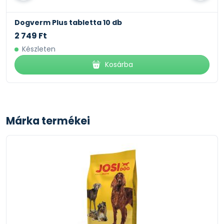
Dogverm Plus tabletta 10 db
2 749 Ft
Készleten
Kosárba
Márka termékei