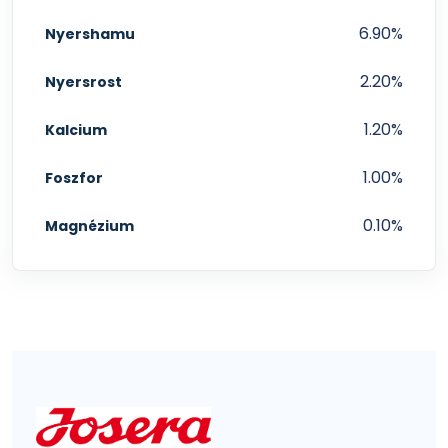
6.90%
Nyershamu
2.20%
Nyersrost
1.20%
Kalcium
1.00%
Foszfor
0.10%
Magnézium