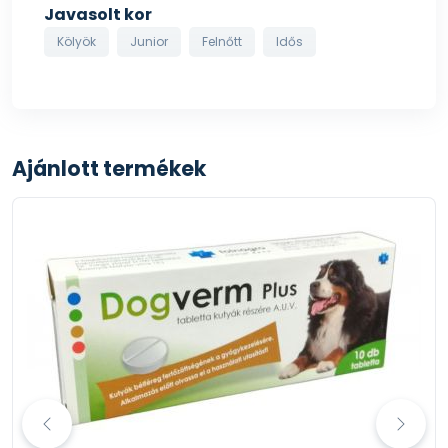
Javasolt kor
Hidrolizált hal protein, Ásványi anyagok
Kölyök
Junior
Felnőtt
Idős
Analitikai összetevők: fehérje 30,0 %, zsírtartalom 15,0
%, nyersrost 2,2 %, nyershamu 6,9 %, kalcium 1,20 %,
magnézium 0,10 %, kálium 0,65 %, foszfor 1,00 %,
nátrium 0,40 %
Ajánlott termékek