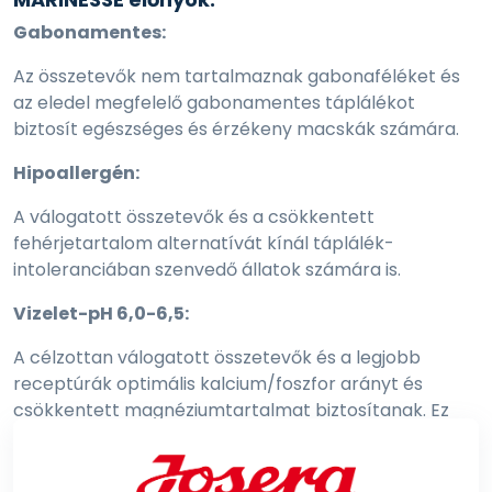
Gabonamentes:
Az összetevők nem tartalmaznak gabonaféléket és
az eledel megfelelő gabonamentes táplálékot
biztosít egészséges és érzékeny macskák számára.
Hipoallergén:
A válogatott összetevők és a csökkentett
fehérjetartalom alternatívát kínál táplálék-
intoleranciában szenvedő állatok számára is.
Vizelet-pH 6,0-6,5:
A célzottan válogatott összetevők és a legjobb
receptúrák optimális kalcium/foszfor arányt és
csökkentett magnéziumtartalmat biztosítanak. Ez
elősegíti a vizelet pH-érték 6,0-6,5 között tartását,
ezzel csökkentve a vesekő képződés kockázatát.