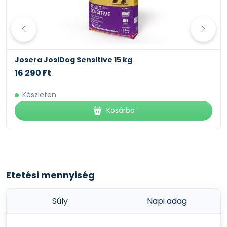
Josera JosiDog Sensitive 15 kg
16 290 Ft
Készleten
Kosárba
Etetési mennyiség
Súly
Napi adag