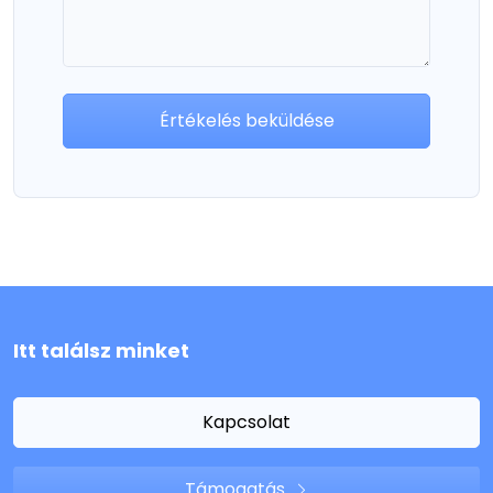
Értékelés beküldése
Itt találsz minket
Kapcsolat
Támogatás