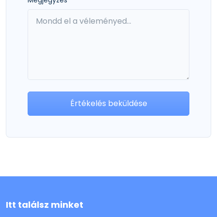
Értékelés beküldése
Itt találsz minket