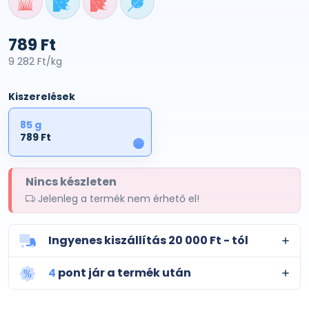
789 Ft
9 282 Ft/kg
Kiszerelések
85 g
789 Ft
1
Nincs készleten
Jelenleg a termék nem érhető el!
Ingyenes kiszállítás 20 000 Ft - tól
4
pont jár a termék után