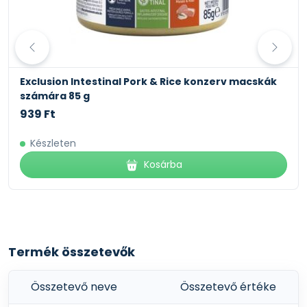
nyershamu 2%, nyersrost 0,8%, nedvesség 81%
Exclusion Intestinal Pork & Rice konzerv macskák
számára 85 g
939 Ft
Készleten
Kosárba
Termék összetevők
Összetevő neve
Összetevő értéke