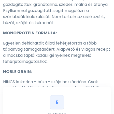
gazdagítottuk: gránátalma, szeder, málna és áfonya.
Psylliummal gazdagított, segít megelőzni a
szőrlabdák kialakulását. Nem tartalmaz csirkezsírt,
búzát, szóját és kukoricát.
MONOPROTEIN FORMULA:
Egyetlen dehidratált állati fehérjeforrás a több
tápanyag támogatásáért. Alapvető és világos recept
a macska táplálkozási igényeinek megfelelő
fehérjetámogatáshoz.
NOBLE GRAIN:
NINCS kukorica - búza - szója hozzáadása. Csak
egyetlen kiváló minőségű nemes gabonaféléből
összeállítva.
E
HÚGYÚTI RENDSZER: