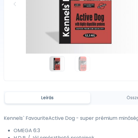
Leírás
Össz
Kennels` FavouriteActive Dog - super prémium minőség
OMEGA 6:3
H.D.P. / Jól emészthető proteinek