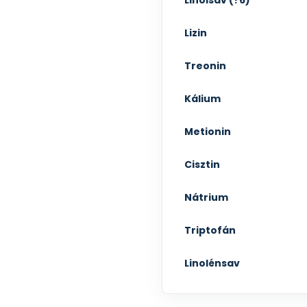
Linolsav (?6)
Lizin
Treonin
Kálium
Metionin
Cisztin
Nátrium
Triptofán
Linolénsav