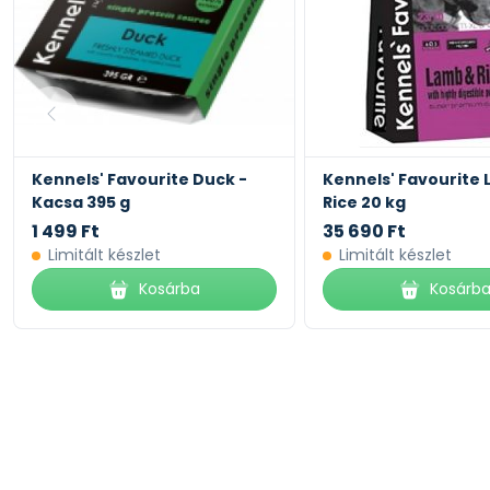
tisztítsa az ételes és vizes tálakat.
Kennels' Favourite Duck -
Kennels' Favourite
Kacsa 395 g
Rice 20 kg
1 499 Ft
35 690 Ft
Limitált készlet
Limitált készlet
Kosárba
Kosárb