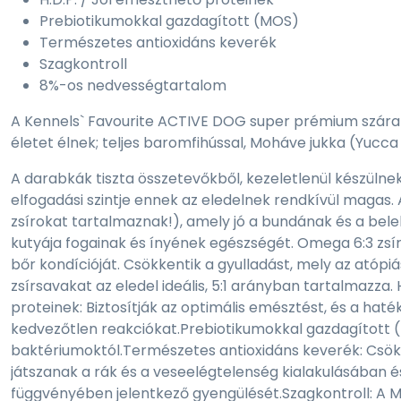
Prebiotikumokkal gazdagított (MOS)
Természetes antioxidáns keverék
Szagkontroll
8%-os nedvességtartalom
A Kennels` Favourite ACTIVE DOG super prémium száraz
életet élnek; teljes baromfihússal, Moháve jukka (Yucc
A darabkák tiszta összetevőkből, kezeletlenül készülnek, 
elfogadási szintje ennek az eledelnek rendkívül magas.
zsírokat tartalmaznak!), amely jó a bundának és a bel
kutyája fogainak és ínyének egészségét. Omega 6:3 zs
bőr kondícióját. Csökkentik a gyulladást, mely az ató
zsírsavakat az eledel ideális, 5:1 arányban tartalmazza
proteinek: Biztosítják az optimális emésztést, és a hat
kedvezőtlen reakciókat.Prebiotikumokkal gazdagított (
baktériumoktól.Természetes antioxidáns keverék: Csö
játszanak a rák és a veseelégtelenség kialakulásában és
függvényében jelentkező gyengülését.Szagkontroll: A 