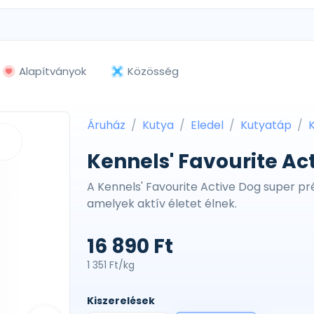
Alapítványok
Közösség
Áruház
Kutya
Eledel
Kutyatáp
K
Kennels' Favourite Act
A Kennels' Favourite Active Dog super p
amelyek aktív életet élnek.
16 890 Ft
1 351 Ft/kg
Kiszerelések