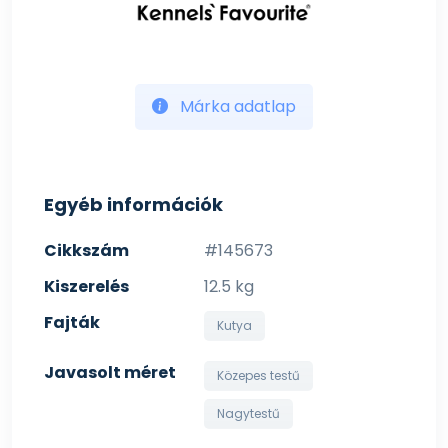
Márka adatlap
Egyéb információk
Cikkszám
#145673
Kiszerelés
12.5 kg
Fajták
Kutya
Javasolt méret
Közepes testű
Nagytestű