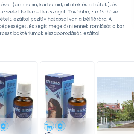
ését (ammónia, karbamid, nitritek és nitrátok), és
 és vizelet kellemetlen szagát. Továbbá, - a Moháve
elt, ezáltal pozitív hatással van a bélflórára. A
óképességet, és segít megelőzni ennek romlását a kor
rossz baktériumok elszaporodását, ezáltal
 az összetevők maximálisan ellenállnak a bomlásnak..
tosítja az összes tápanyagot, amire egy aktív kutyának
l. Ezután a legtöbb közepes fajtaméretű kutya számára a
er prémium eledel minden fontos tápanyaggal, amelyre
elfogadás- NINCSENEK szagproblémák!
idrált répa pép, dehidrált élesztő kivonat (mannán-