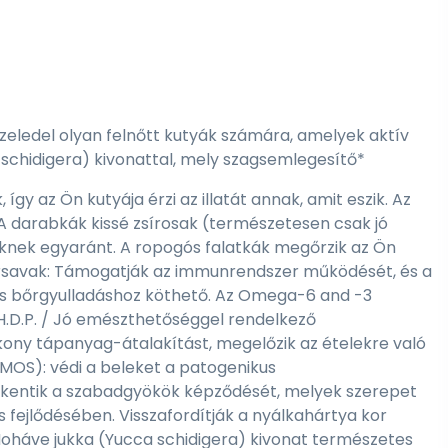
eledel olyan felnőtt kutyák számára, amelyek aktív
a schidigera) kivonattal, mely szagsemlegesítő*
így az Ön kutyája érzi az illatát annak, amit eszik. Az
 A darabkák kissé zsírosak (természetesen csak jó
eknek egyaránt. A ropogós falatkák megőrzik az Ön
írsavak: Támogatják az immunrendszer működését, és a
piás bőrgyulladáshoz köthető. Az Omega-6 and -3
. H.D.P. / Jó emészthetőséggel rendelkező
ékony tápanyag-átalakítást, megelőzik az ételekre való
MOS): védi a beleket a patogenikus
kkentik a szabadgyökök képződését, melyek szerepet
 fejlődésében. Visszafordítják a nyálkahártya kor
Moháve jukka (Yucca schidigera) kivonat természetes