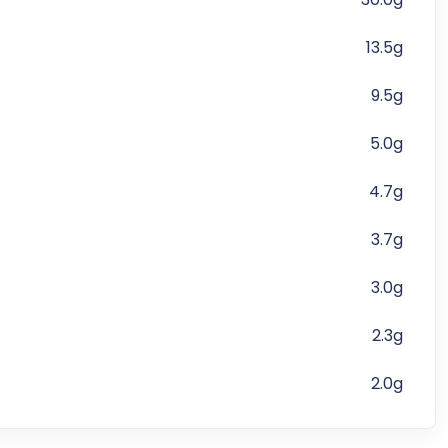
13.5g
9.5g
5.0g
4.7g
3.7g
3.0g
2.3g
2.0g