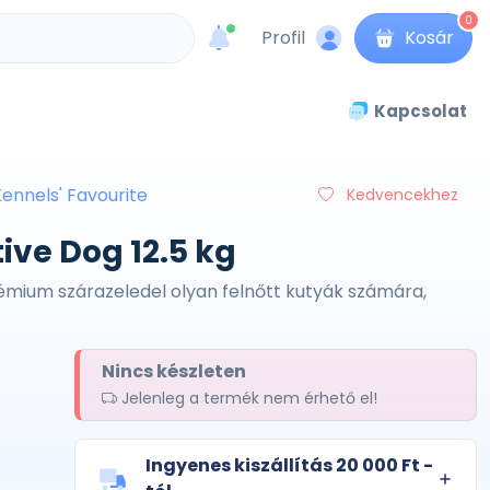
0
Profil
Kosár
unread messages
Kapcsolat
ennels' Favourite
Kedvencekhez
ive Dog 12.5 kg
rémium szárazeledel olyan felnőtt kutyák számára,
Nincs készleten
Jelenleg a termék nem érhető el!
Ingyenes kiszállítás 20 000 Ft -