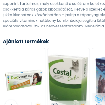
saponint tartalmaz, mely csökkenti a salétrom keletkez
csökkenti a káros gázok kibocsátását, illetve a széklet
jukka kivonatnak köszönhetően – javítja a tápanyagfelvét
speciális vitaminok hatékony kombinációja segíti a lát
előrehaladtával. 8%-os nedvességtartalom: Megelőzi a 
megakadályozza az eledel rothadását, garantálva hogy
Ajánlott termékek
A vitaminok és ásványi anyagok speciális formulája biz
szüksége van a felnőtt kor eléréséig – 4 éves kor körü
legjobb táplálék a Kennels` Favourite Adult Dog - sup
egy felnőtt kutyának szüksége lehet.
Ennek az eledelnek az előnyei
- Magas energiaérték- Jó emészthetőség- Optimális 
Ajánlott helyettesítők: Kennels` Favourite Adult Dog
Összetétel:
dehidrált baromfi hús, kukorica, árpa, baromfi zsír, deh