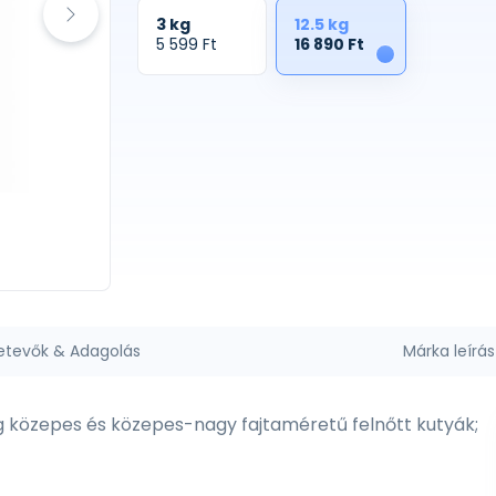
3 kg
12.5 kg
5 599 Ft
16 890 Ft
1
etevők & Adagolás
Márka leírás
 közepes és közepes-nagy fajtaméretű felnőtt kutyák;