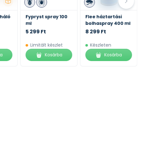
háló
Fypryst spray 100
Flee háztartási
ml
bolhaspray 400 ml
5 299 Ft
8 299 Ft
Limitált készlet
Készleten
ba
Kosárba
Kosárba