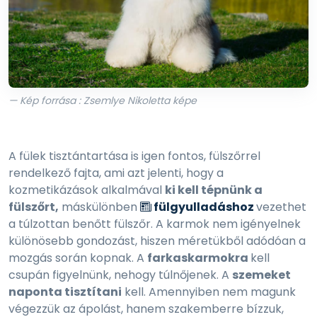
— Kép forrása : Zsemlye Nikoletta képe
A fülek tisztántartása is igen fontos, fülszőrrel
rendelkező fajta, ami azt jelenti, hogy a
kozmetikázások alkalmával
ki kell tépnünk a
fülszőrt,
máskülönben
fülgyulladáshoz
vezethet
a túlzottan benőtt fülszőr. A karmok nem igényelnek
különösebb gondozást, hiszen méretükből adódóan a
mozgás során kopnak. A
farkaskarmokra
kell
csupán figyelnünk, nehogy túlnőjenek. A
szemeket
naponta tisztítani
kell. Amennyiben nem magunk
végezzük az ápolást, hanem szakemberre bízzuk,