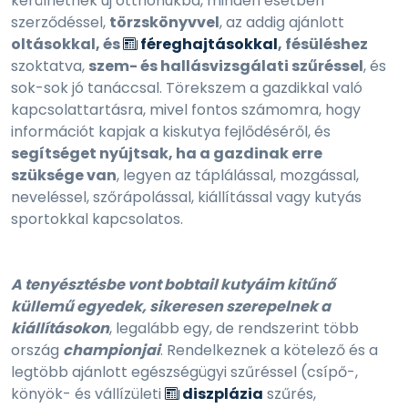
kerülhetnek új otthonukba, minden esetben
szerződéssel,
törzskönyvvel
, az addig ajánlott
oltásokkal, és
féreghajtásokkal
, fésüléshez
szoktatva,
szem- és hallásvizsgálati szűréssel
, és
sok-sok jó tanáccsal. Törekszem a gazdikkal való
kapcsolattartásra, mivel fontos számomra, hogy
információt kapjak a kiskutya fejlődéséről, és
segítséget nyújtsak, ha a gazdinak erre
szüksége van
, legyen az táplálással, mozgással,
neveléssel, szőrápolással, kiállítással vagy kutyás
sportokkal kapcsolatos.
A tenyésztésbe vont bobtail kutyáim kitűnő
küllemű egyedek, sikeresen szerepelnek a
kiállításokon
, legalább egy, de rendszerint több
ország
championjai
. Rendelkeznek a kötelező és a
legtöbb ajánlott egészségügyi szűréssel (csípő-,
könyök- és vállízületi
diszplázia
szűrés,