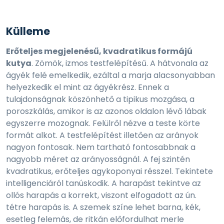
Külleme
Erőteljes megjelenésű, kvadratikus formájú
kutya
. Zömök, izmos testfelépítésű. A hátvonala az
ágyék felé emelkedik, ezáltal a marja alacsonyabban
helyezkedik el mint az ágyékrész. Ennek a
tulajdonságnak köszönhető a tipikus mozgása, a
poroszkálás, amikor is az azonos oldalon lévő lábak
egyszerre mozognak. Felülről nézve a teste körte
formát alkot. A testfelépítést illetően az arányok
nagyon fontosak. Nem tartható fontosabbnak a
nagyobb méret az arányosságnál. A fej szintén
kvadratikus, erőteljes agykoponyai résszel. Tekintete
intelligenciáról tanúskodik. A harapást tekintve az
ollós harapás a korrekt, viszont elfogadott az ún.
tétre harapás is. A szemek színe lehet barna, kék,
esetleg felemás, de ritkán előfordulhat merle