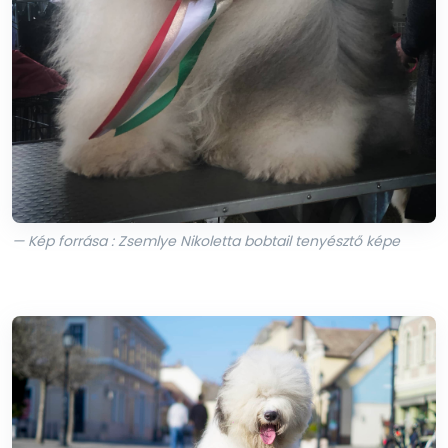
— Kép forrása : Zsemlye Nikoletta bobtail tenyésztő képe