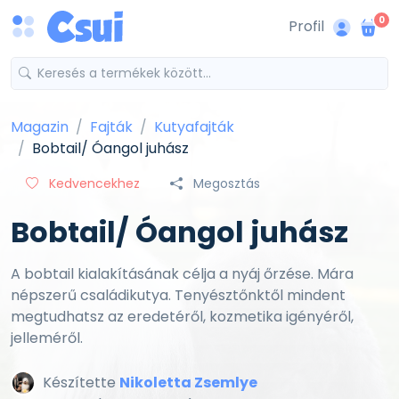
0
Profil
Magazin
Fajták
Kutyafajták
Bobtail/ Óangol juhász
Kedvencekhez
Megosztás
Bobtail/ Óangol juhász
A bobtail kialakításának célja a nyáj őrzése. Mára
népszerű családikutya. Tenyésztőnktől mindent
megtudhatsz az eredetéről, kozmetika igényéről,
jelleméről.
Készítette
Nikoletta Zsemlye