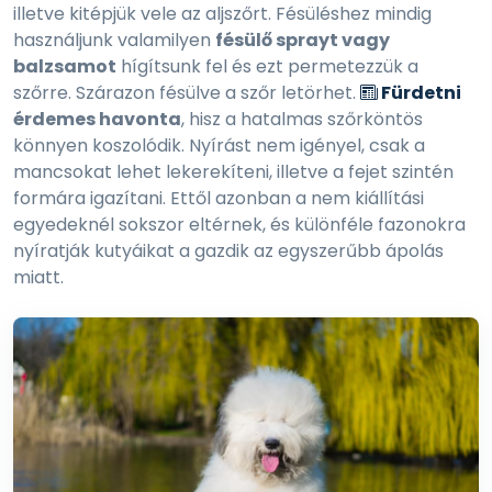
illetve kitépjük vele az aljszőrt. Fésüléshez mindig
használjunk valamilyen
fésülő sprayt vagy
balzsamot
hígítsunk fel és ezt permetezzük a
szőrre. Szárazon fésülve a szőr letörhet.
Fürdetni
érdemes havonta
, hisz a hatalmas szőrköntös
könnyen koszolódik. Nyírást nem igényel, csak a
mancsokat lehet lekerekíteni, illetve a fejet szintén
formára igazítani. Ettől azonban a nem kiállítási
egyedeknél sokszor eltérnek, és különféle fazonokra
nyíratják kutyáikat a gazdik az egyszerűbb ápolás
miatt.