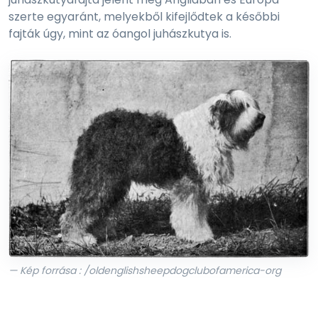
szerte egyaránt, melyekből kifejlődtek a későbbi
fajták úgy, mint az óangol juhászkutya is.
— Kép forrása : /oldenglishsheepdogclubofamerica-org