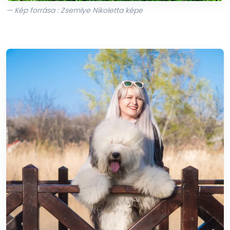
— Kép forrása : Zsemlye Nikoletta képe