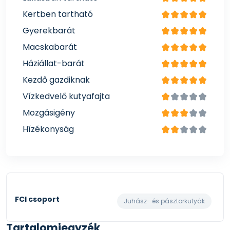
Kertben tartható
Gyerekbarát
Macskabarát
Háziállat-barát
Kezdő gazdiknak
Vízkedvelő kutyafajta
Mozgásigény
Hízékonyság
FCI csoport
Juhász- és pásztorkutyák
Tartalomjegyzék