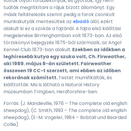
voltak olyan fordulékonyak, és gyorsak, így nem
tudták megritkítani a rájuk bízott állományt. Egy
másik feltételezés szerint pedig a farok csonkolt
munkakutyák mentesültek az
ebadó
alól, ezért
alakult ki ez a szokás a fajtánál. A fajta első kiállítási
megjelenése Birminghamban volt 1873-ban. Az első
törzskönyvi bejegyzés 1875-ből származik, az Angol
Kennel Club 1873-ban alakult.
Ezekben az időkben a
leghíresebb kutya egy szuka volt, Ch. Firweather,
aki 1989. május 8-án született. Fairweather
összesen 19 CC-t szerzett, ami ebben az időben
rekordnak számított.
Testét mumifikálták, és
kiállították. Ma is látható a Natural History
múzeumban Tringben, Herdforshire-ben.
Forrás: (J. Mandeville, 1976 – The complete old english
sheepdog), (C. Smith, 1993 – The complete old english
sheepdog), (E-M. Vogeler, 1984 – Bobtail und Bearded
Collie)