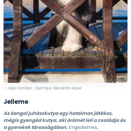
— Kép forrása : Zsemlye Nikoletta képe
Jelleme
Az óangol juhászkutya egy hatalmas játékos,
mégis gyengéd kutya, aki örömét leli a családja és
a gyerekek társaságában.
Engedelmes,