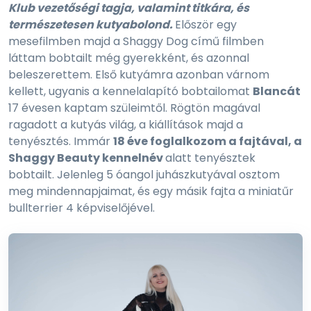
Klub vezetőségi tagja, valamint titkára, és
természetesen kutyabolond.
Először egy
mesefilmben majd a Shaggy Dog című filmben
láttam bobtailt még gyerekként, és azonnal
beleszerettem. Első kutyámra azonban várnom
kellett, ugyanis a kennelalapító bobtailomat
Blancát
17 évesen kaptam szüleimtől. Rögtön magával
ragadott a kutyás világ, a kiállítások majd a
tenyésztés. Immár
18 éve foglalkozom a fajtával, a
Shaggy Beauty kennelnév
alatt tenyésztek
bobtailt. Jelenleg 5 óangol juhászkutyával osztom
meg mindennapjaimat, és egy másik fajta a miniatűr
bullterrier 4 képviselőjével.