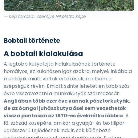
— Kép forrása : Zsemlye Nikoletta képe
Bobtail története
A bobtail kialakulása
A legtöbb kutyafajta kialakulásának története
homályos, ez különösen igaz azokra, melyek inkább a
munkájuk miatt voltak értékesek, mintsem a
szépségük révén. Emiatt szinte lehetetlen több száz
évre visszavezetni a munkakutyák származását.
Angliában több ezer éve vannak pásztorkutyák,
de az óangol juhászkutya ősei sem vezethetők
vissza pontosan az 1870-es éveknél korábbra.
A
18. század közepére, amikor a gyapjú- és textilipar
ugrásszerű fejlődésnek indult, sok különböző
juhászkutyafajta jelent meg Angliában és Európa