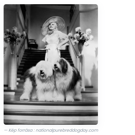
— Kép forrása : nationalpurebreddogday.com