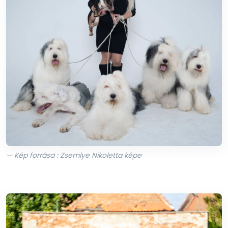
— Kép forrása : Zsemlye Nikoletta képe