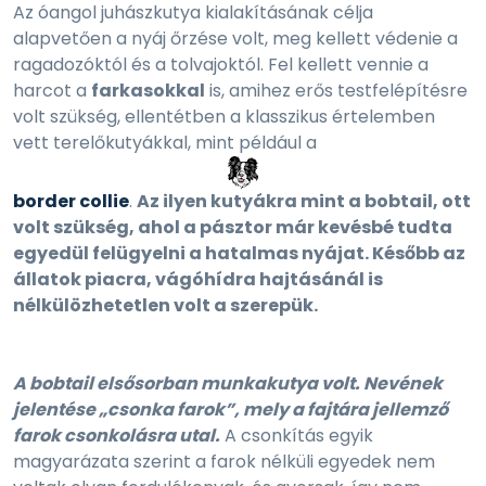
Az óangol juhászkutya kialakításának célja
alapvetően a nyáj őrzése volt, meg kellett védenie a
ragadozóktól és a tolvajoktól. Fel kellett vennie a
harcot a
farkasokkal
is, amihez erős testfelépítésre
volt szükség, ellentétben a klasszikus értelemben
vett terelőkutyákkal, mint például a
border collie
.
Az ilyen kutyákra mint a bobtail, ott
volt szükség, ahol a pásztor már kevésbé tudta
egyedül felügyelni a hatalmas nyájat. Később az
állatok piacra, vágóhídra hajtásánál is
nélkülözhetetlen volt a szerepük.
A bobtail elsősorban munkakutya volt. Nevének
jelentése „csonka farok”, mely a fajtára jellemző
farok csonkolásra utal.
A csonkítás egyik
magyarázata szerint a farok nélküli egyedek nem