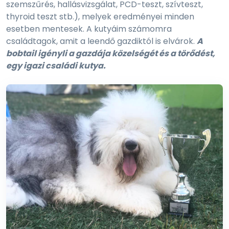
szemszűrés, hallásvizsgálat, PCD-teszt, szívteszt,
thyroid teszt stb.), melyek eredményei minden
esetben mentesek. A kutyáim számomra
családtagok, amit a leendő gazdiktól is elvárok.
A
bobtail igényli a gazdája közelségét és a törődést,
egy igazi családi kutya.