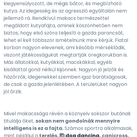
kiegyensúlyozott, de mégis bátor, és megbízható
kutya. Az idegesség és az agresszió egyáltalán nem
jellemző rá. Rendkívül makacs természettel
megáldott kutyafajta, aminek köszönhetően nem
biztos, hogy első szóra teljesíti a gazda parancsát,
lehet el kell többször ismételnünk mire kérjük. Fiatal
korban nagyon elevenek, ami később mérséklődik,
viszont játékosságukat megtartják öregkorukban is.
Más állatokkal, kutyákkal, macskákkal, egyéb
kisállattal gond nélkül kijönnek. Nagyon jó jelzők és
házőrzők, idegenekkel szemben igaz barátságosak,
de csak a gazda jelenlétében. A területüket nagyon
jól őrzik.
Mivel makacssága révén a köznyelv sokszor butának
titulálja őket,
sokan nem gondolnák mennyire
intelligens is ez a fajta.
Számos sportra alkalmasak,
mint például a
terelés,
dog dancing
, canicross,