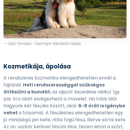
— Kép forrása : Zsemlye Nikoletta képe
Kozmetikája, ápolása
A rendszeres kozmetika elengedhetetlen ennél a
fajtánál.
Heti rendszerességgel szükséges
átfésülni a bundát
, az aljszőr kiszedése nélkül. Így
pár óra alatt elvégezhető a művelet. Ha több időt
hagyunk két fésülés között, akár
6-8 órát is igénybe
vehet
a folyamat. A fésüléshez elengedhetetlen egy
jó minőségű pin kefe, ritka fogú fésű, illetve sörte kefe.
Az ún. uszkár kefével fésülni tilos, hiszen letöri a szőrt,