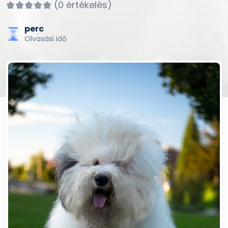
(0 értékelés)
perc
Olvasási idő