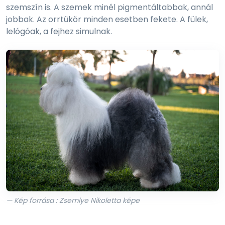
szemszín is. A szemek minél pigmentáltabbak, annál
jobbak. Az orrtükör minden esetben fekete. A fülek,
lelógóak, a fejhez simulnak.
— Kép forrása : Zsemlye Nikoletta képe