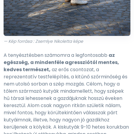
— Kép forrása : Zsemlye Nikoletta képe
A tenyésztésben számomra a legfontosabb
az
egészség, a mindenféle agressziótól mentes,
kedves természet,
az erős csontozat, a
reprezentatív testfelépítés, a kitűnő szőrminőség és
nem utolsó sorban a szép mozgás. Célom, hogy a
tőlem származó kutyák mindamellett, hogy szépek
hű társai lehessenek a gazdájuknak hosszú éveken
keresztül. Alom csak nagyon ritkán születik nálam,
mivel fontos, hogy körültekintően válasszak párt
kutyáimnak, illetve, hogy nagyon jó gazdikhoz
kerüljenek a kölykök. A kiskutyák 9-10 hetes korukban