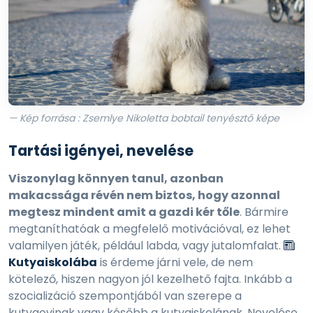
— Kép forrása : Zsemlye Nikoletta bobtail tenyésztő képe
Tartási igényei, nevelése
Viszonylag könnyen tanul, azonban
makacssága révén nem biztos, hogy azonnal
megtesz mindent amit a gazdi kér tőle
. Bármire
megtaníthatóak a megfelelő motivációval, ez lehet
valamilyen játék, például labda, vagy jutalomfalat.
Kutyaiskolába
is érdeme járni vele, de nem
kötelező, hiszen nagyon jól kezelhető fajta. Inkább a
szocializáció szempontjából van szerepe a
kutyaovinak vagy később a kutyaiskolának. Nevelése