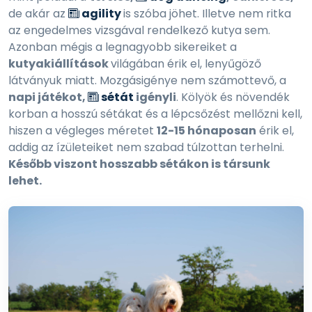
de akár az
agility
is szóba jöhet. Illetve nem ritka
az engedelmes vizsgával rendelkező kutya sem.
Azonban mégis a legnagyobb sikereiket a
kutyakiállítások
világában érik el, lenyűgöző
látványuk miatt. Mozgásigénye nem számottevő, a
napi játékot,
sétát
igényli
. Kölyök és növendék
korban a hosszú sétákat és a lépcsőzést mellőzni kell,
hiszen a végleges méretet
12-15 hónaposan
érik el,
addig az ízületeiket nem szabad túlzottan terhelni.
Később viszont hosszabb sétákon is társunk
lehet.