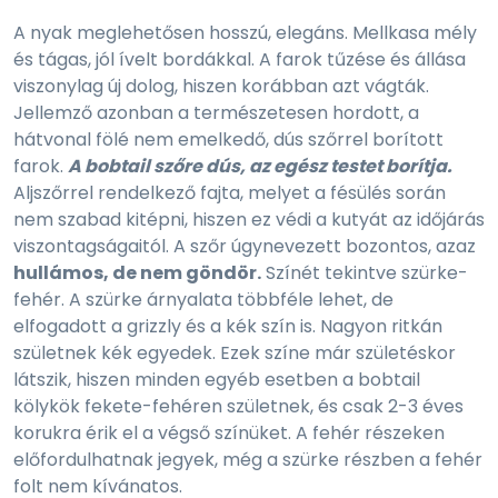
A nyak meglehetősen hosszú, elegáns. Mellkasa mély
és tágas, jól ívelt bordákkal. A farok tűzése és állása
viszonylag új dolog, hiszen korábban azt vágták.
Jellemző azonban a természetesen hordott, a
hátvonal fölé nem emelkedő, dús szőrrel borított
farok.
A bobtail szőre dús, az egész testet borítja.
Aljszőrrel rendelkező fajta, melyet a fésülés során
nem szabad kitépni, hiszen ez védi a kutyát az időjárás
viszontagságaitól. A szőr úgynevezett bozontos, azaz
hullámos, de nem göndör.
Színét tekintve szürke-
fehér. A szürke árnyalata többféle lehet, de
elfogadott a grizzly és a kék szín is. Nagyon ritkán
születnek kék egyedek. Ezek színe már születéskor
látszik, hiszen minden egyéb esetben a bobtail
kölykök fekete-fehéren születnek, és csak 2-3 éves
korukra érik el a végső színüket. A fehér részeken
előfordulhatnak jegyek, még a szürke részben a fehér
folt nem kívánatos.