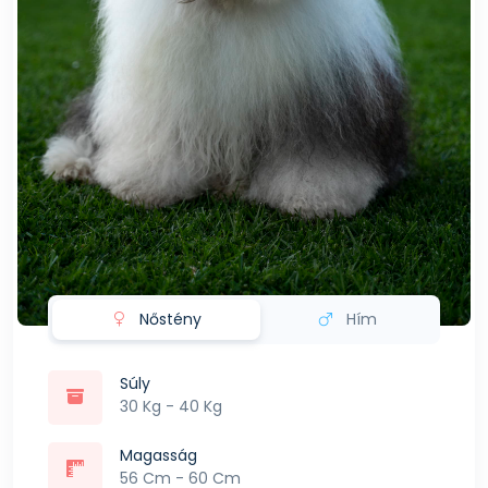
Nőstény
Hím
Súly
30 Kg - 40 Kg
Magasság
56 Cm - 60 Cm