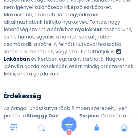
nem igényel különösebb kiképző eszközöket.
Makacsabb, erősebb fiatal egyedeknél
alkalmazhatunk félfojtó nyakörvet. Fontos, hogy
lehetőség szerint a sétákhoz
nyakörvet
használjunk,
és ne hámot, ugyanis a hámtól sokkal jobban
csomósodik a szőre. A felnőtt kutyával hosszabb
sétákra is mehetünk, vagy akár futtathatjuk is.
Lakásban
és kertben egyaránt tartható. Nagyon
igényli a gazda közelségét, ezért mindig ott szeretnek
lenni, ahol a gazda van.
Érdekesség
Az óangol juhászkutya több filmben szerepelt, ilyen
például a
Shaggy Dog vagy a Serpico
. De talán a
leghíresebb mesefilm a Jamie és a csodalámpa,
Sajóval a bobtaillal. Híres embereket tekintve Sir Paul
0
McCartney-nak volt óangol juhászkutyája, akit