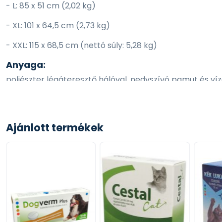
- L: 85 x 51 cm (2,02 kg)
- XL: 101 x 64,5 cm (2,73 kg)
- XXL: 115 x 68,5 cm (nettó súly: 5,28 kg)
Anyaga:
poliészter légáteresztő hálóval, nedvszívó pamut és víz
Tisztítás:
Maximum 60 °C-on mosógépben mosható.
Ajánlott termékek
Nem szárítható szárítógépben, nem vasalható vagy feh
Beltéri használatra.
Extra tipp:
A jobb hatás érdekében, alkalmazzon mellé Flamingo 
hozzá a pelenka használatához. Tökéletesen passzol a 