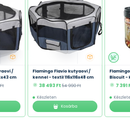
aovi /
Flamingo Flavio kutyaovi /
Flamingo
84x43 cm
kennel - textil 116x116x48 cm
Biscuit -
38 493 Ft
7 391 
Ft
54 990 Ft
Készleten
Készlet
a
Kosárba