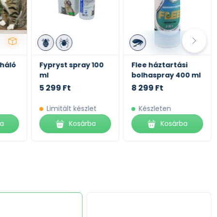
háló
Fypryst spray 100
Flee háztartási
ml
bolhaspray 400 ml
5 299 Ft
8 299 Ft
Limitált készlet
Készleten
ba
Kosárba
Kosárba