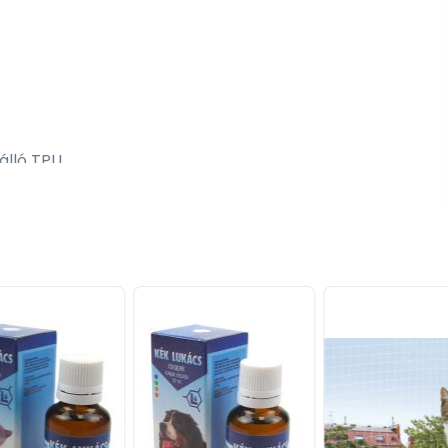
álló TPU
éríthető.
helyhezszoktatót, hogy kutyája könnyebben szokhasson
Flamingo ketreceibe.