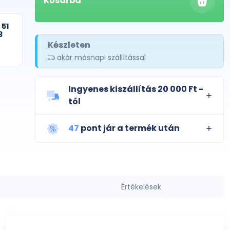
Kosárba
 51
3
Készleten
akár másnapi szállítással
Ingyenes kiszállítás 20 000 Ft -
tól
47
pont jár a termék után
Értékelések