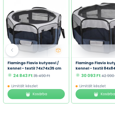
Flamingo Flavio kutyaovi /
Flamingo Flavio kuty
kennel - textil 74x74x35 cm
kennel - textil 84x
24 843 Ft
30 093 Ft
35 490 Ft
42 990 
Limitált készlet
Limitált készlet
Kosárba
Kosárb