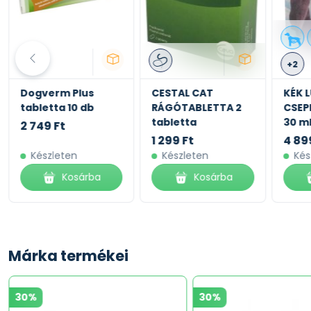
+2
Dogverm Plus
CESTAL CAT
KÉK 
tabletta 10 db
RÁGÓTABLETTA 2
CSEP
tabletta
30 m
2 749 Ft
1 299 Ft
4 89
Készleten
Készleten
Kés
Kosárba
Kosárba
Márka termékei
30%
30%