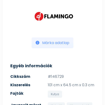
Márka adatlap
Egyéb információk
Cikkszám
#146729
Kiszerelés
101 cm x 64.5 cm x 0.3 cm
Fajták
Kutya