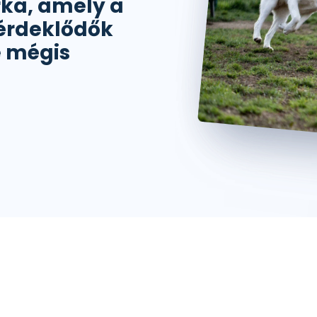
ka, amely a
t érdeklődők
e mégis