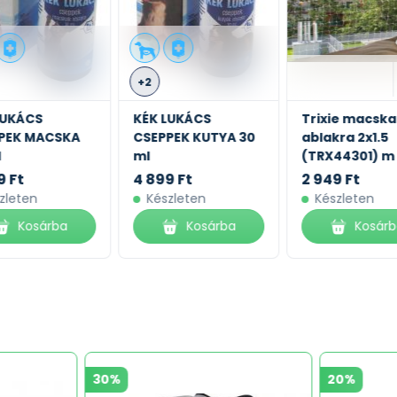
+2
LUKÁCS
KÉK LUKÁCS
Trixie macska
PEK MACSKA
CSEPPEK KUTYA 30
ablakra 2x1.5
l
ml
(TRX44301) m
9 Ft
4 899 Ft
2 949 Ft
zleten
Készleten
Készleten
Kosárba
Kosárba
Kosár
30%
20%