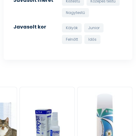
Javasolt méret
Kistestű
Közepes testű
Nagytestű
Javasolt kor
Kölyök
Junior
Felnőtt
Idős