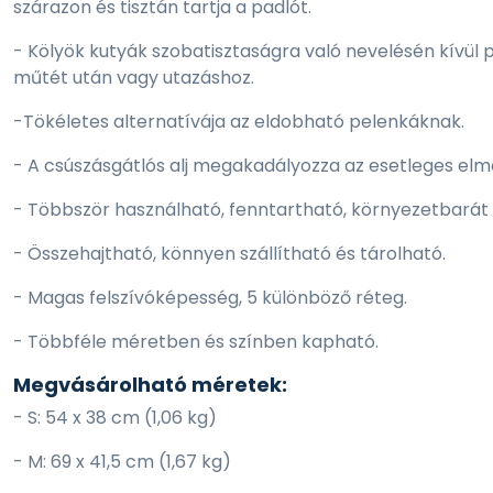
szárazon és tisztán tartja a padlót.
- Kölyök kutyák szobatisztaságra való nevelésén kívül p
műtét után vagy utazáshoz.
-Tökéletes alternatívája az eldobható pelenkáknak.
- A csúszásgátlós alj megakadályozza az esetleges elm
- Többször használható, fenntartható, környezetbarát f
- Összehajtható, könnyen szállítható és tárolható.
- Magas felszívóképesség, 5 különböző réteg.
- Többféle méretben és színben kapható.
Megvásárolható méretek:
- S: 54 x 38 cm (1,06 kg)
- M: 69 x 41,5 cm (1,67 kg)