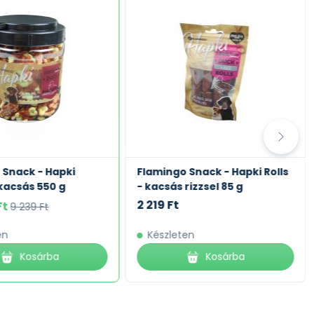
 Snack - Hapki
Flamingo Snack - Hapki Rolls
 kacsás 550 g
- kacsás rizzsel 85 g
2 219 Ft
Ft
9 239 Ft
en
Készleten
Kosárba
Kosárba