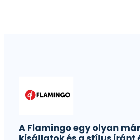
A Flamingo egy olyan már
kisállatok és a stílus irán