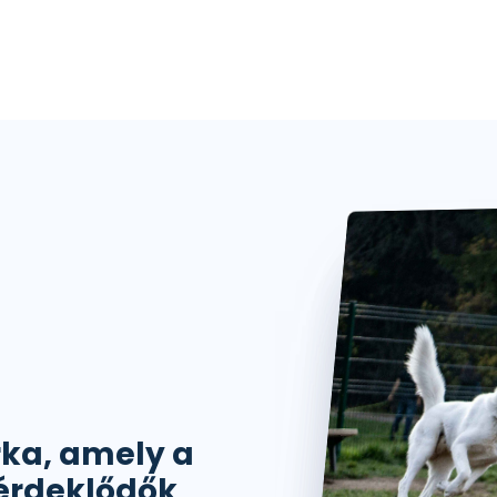
ka, amely a
t érdeklődők