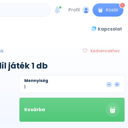
0
Profil
Kosár
unread messages
Kapcsolat
ok
Kedvencekhez
l játék 1 db
Mennyiség
Kosárba