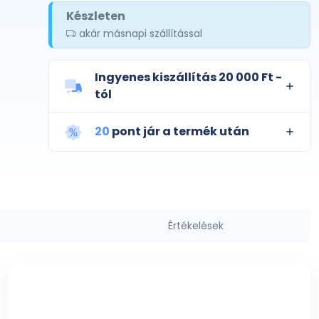
Készleten
akár másnapi szállítással
Ingyenes kiszállítás 20 000 Ft -
tól
20
pont jár a termék után
Értékelések