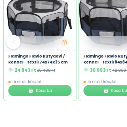
Flamingo Flavio kutyaovi /
Flamingo Flavio kuty
kennel - textil 74x74x35 cm
kennel - textil 84x
24 843 Ft
30 093 Ft
35 490 Ft
42 990 
Limitált készlet
Limitált készlet
Kosárba
Kosárb