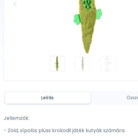
Leírás
Össz
Jellemzők:
- Zöld, sípolós plüss krokodil játék kutyák számára.