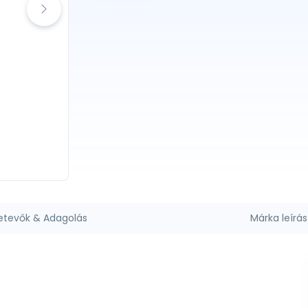
etevők & Adagolás
Márka leírás