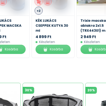
+2
LUKÁCS
KÉK LUKÁCS
Trixie macska
PEK MACSKA
CSEPPEK KUTYA 30
ablakra 2x1.5
l
ml
(TRX44301) m
9 Ft
4 899 Ft
2 949 Ft
zleten
Készleten
Készleten
Kosárba
Kosárba
Kosár
30%
20%