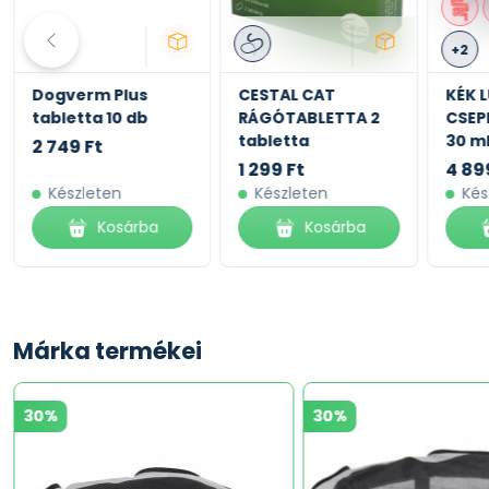
+2
Dogverm Plus
CESTAL CAT
KÉK 
tabletta 10 db
RÁGÓTABLETTA 2
CSEP
tabletta
30 m
2 749 Ft
1 299 Ft
4 89
Készleten
Készleten
Kés
Kosárba
Kosárba
Márka termékei
30%
30%