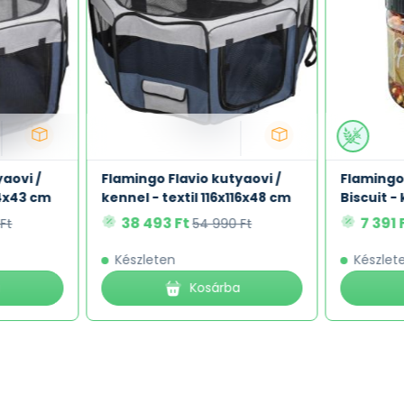
aovi /
Flamingo Flavio kutyaovi /
Flamingo
84x43 cm
kennel - textil 116x116x48 cm
Biscuit -
38 493 Ft
7 391 
Ft
54 990 Ft
Készleten
Készlet
a
Kosárba