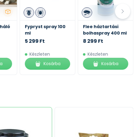
háló
Fypryst spray 100
Flee háztartási
ml
bolhaspray 400 ml
5 299 Ft
8 299 Ft
Készleten
Készleten
ba
Kosárba
Kosárba