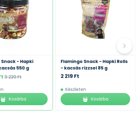
 Snack - Hapki
Flamingo Snack - Hapki Rolls
 kacsás 550 g
- kacsás rizzsel 85 g
2 219 Ft
Ft
9 239 Ft
en
Készleten
Kosárba
Kosárba