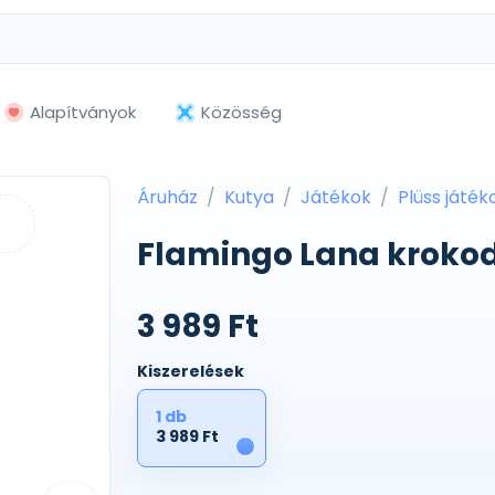
Alapítványok
Közösség
Áruház
Kutya
Játékok
Plüss játék
Flamingo Lana krokodi
3 989 Ft
Kiszerelések
1 db
3 989 Ft
1