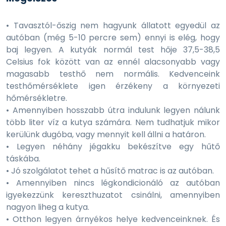
• Tavasztól-őszig nem hagyunk állatott egyedül az
autóban (még 5-10 percre sem) ennyi is elég, hogy
baj legyen. A kutyák normál test hője 37,5-38,5
Celsius fok között van az ennél alacsonyabb vagy
magasabb testhő nem normális. Kedvenceink
testhőmérséklete igen érzékeny a környezeti
hőmérsékletre.
• Amennyiben hosszabb útra indulunk legyen nálunk
több liter víz a kutya számára. Nem tudhatjuk mikor
kerülünk dugóba, vagy mennyit kell állni a határon.
• Legyen néhány jégakku bekészítve egy hűtő
táskába.
• Jó szolgálatot tehet a hűsítő matrac is az autóban.
• Amennyiben nincs légkondicionáló az autóban
igyekezzünk kereszthuzatot csinálni, amennyiben
nagyon liheg a kutya.
• Otthon legyen árnyékos helye kedvenceinknek. És