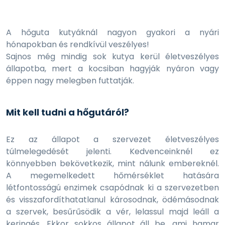
A hőguta kutyáknál nagyon gyakori a nyári
hónapokban és rendkívül veszélyes!
Sajnos még mindig sok kutya kerül életveszélyes
állapotba, mert a kocsiban hagyják nyáron vagy
éppen nagy melegben futtatják.
Mit kell tudni a hőgutáról?
Ez az állapot a szervezet életveszélyes
túlmelegedését jelenti. Kedvenceinknél ez
könnyebben bekövetkezik, mint nálunk embereknél.
A megemelkedett hőmérséklet hatására
létfontosságú enzimek csapódnak ki a szervezetben
és visszafordíthatatlanul károsodnak, ödémásodnak
a szervek, besűrűsödik a vér, lelassul majd leáll a
keringés. Ekkor sokkos állapot áll be, ami hamar