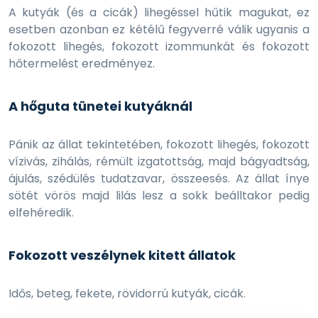
A kutyák (és a cicák) lihegéssel hűtik magukat, ez
esetben azonban ez kétélű fegyverré válik ugyanis a
fokozott lihegés, fokozott izommunkát és fokozott
hőtermelést eredményez.
A hőguta tünetei kutyáknál
Pánik az állat tekintetében, fokozott lihegés, fokozott
vízivás, zihálás, rémült izgatottság, majd bágyadtság,
ájulás, szédülés tudatzavar, összeesés. Az állat ínye
sötét vörös majd lilás lesz a sokk beálltakor pedig
elfehéredik.
Fokozott veszélynek kitett állatok
Idős, beteg, fekete, rövidorrú kutyák, cicák.