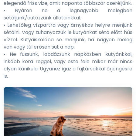
elegendő friss vize, amit naponta többször cseréljünk.
• Nyáron ne a legnagyobb melegben
sétáljunk/autózzunk állatainkkal.
• Lehetőleg vízpartra vagy árnyékos helyre menjünk
sétálni. Vagy zuhanyozzuk le kutyánkat séta előtt hűs
vízzel. Kutyaiskolába se menjünk, ha nagyon meleg
van vagy túl erősen süt a nap.
• Ne fussunk, labdázzunk napközben kutyánkkal,
inkább kora reggel, vagy este fele mikor már nincs
olyan kánikula. Ugyanez igaz a fajtársakkal őrjöngésre
is.