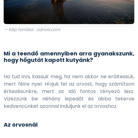
— Kép forrása : canva.com
Mi a teendő amennyiben arra gyanakszunk,
hogy hőgutát kapott kutyánk?
Ha tud inni, itassuk meg, ha nem akkor ne erőltessük,
mert félre nyel. Hívjuk fel az orvost, hogy számítson
érkezésünkre, mert az idő fontos tényező lesz.
Vizezzünk be néhány lepedőt és abba tekerve
kedvencünket azonnal induljunk el az orvoshoz.
Az orvosnál