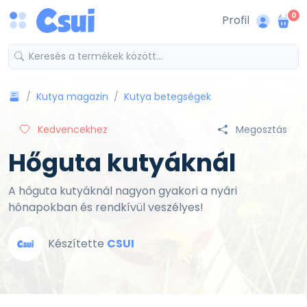
0
Profil
Kutya magazin
Kutya betegségek
Kedvencekhez
Megosztás
Hőguta kutyáknál
A hőguta kutyáknál nagyon gyakori a nyári
hónapokban és rendkívül veszélyes!
Készítette
CSUI