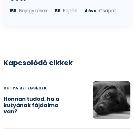
Bejegyzések
Fajták
Csapat
158
56
4 éve
Kapcsolódó cikkek
KUTYA BETEGSÉGEK
Honnan tudod, ha a
kutyának fájdalma
van?