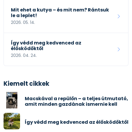
Mit ehet a kutya – és mit nem? Rántsuk
le a leplet!
2026. 05. 14.
Így védd meg kedvenced az
élősködőktől
2026. 04. 24.
Kiemelt cikkek
Macskával a repülőn – a teljes útmutató,
amit minden gazdának ismernie kell
Így védd meg kedvenced az élősködőktől