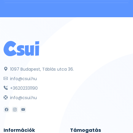
1097 Budapest, Táblás utca 36.
info@csui.hu
+36202331190
info@csui.hu
Információk
Támogatás