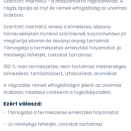
Szárított marhafül - a hosszantartó rágcsálnivaló. A
rágás ápolja az ínyt és remek elfoglaltság az unalmas
órákban.
Szárított marhafül, amely a kíméletes, alasony
hőmérsékleten történő szárításnak köszönhetően jól
megtartja vitamin és ásványi anyag tartalmát.
Támogatja a természetes emésztési folyamatot, jó
minőségű fehérjét, rostokat tartalmaz.
100 %-ban természetes, nem tartalmaz mesterséges
színezéket, tartósítószert, ízfokozókat, aromákat.
A rágcsálás remek elfoglaltságot jelent az unalmas
órákban, ráadásul csökkenti a fogkőképződést.
Ezért válaszd:
- Támogatja a természetes emésztési folyamatot
- Jó minőségű fehérjét, rostokat tartalmaz