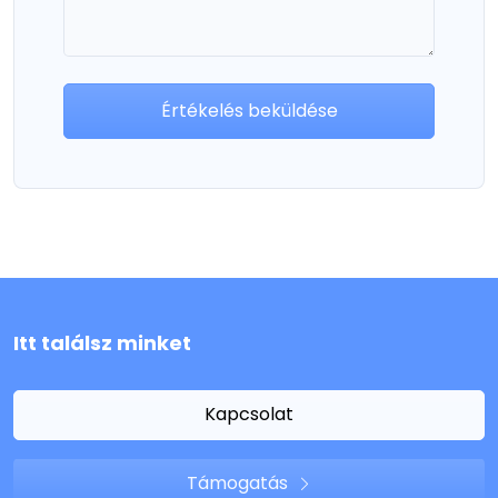
Értékelés beküldése
Itt találsz minket
Kapcsolat
Támogatás