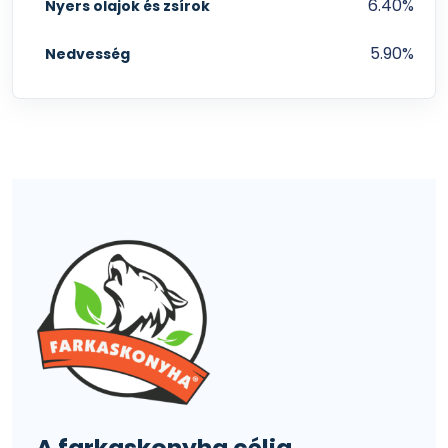
6.40%
Nyers olajok és zsírok
5.90%
Nedvesség
A farkaskonyha célja