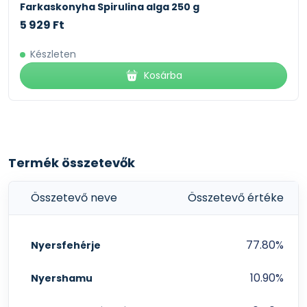
Farkaskonyha Spirulina alga 250 g
5 929 Ft
Készleten
Kosárba
Termék összetevők
Összetevő neve
Összetevő értéke
77.80%
Nyersfehérje
10.90%
Nyershamu