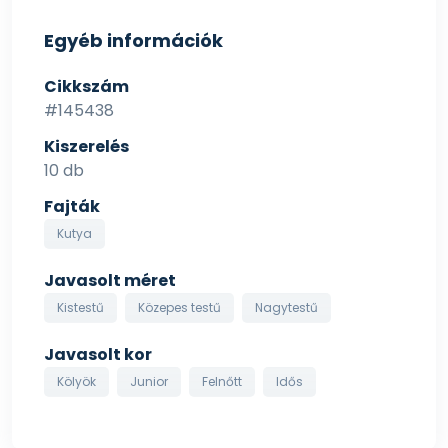
Egyéb információk
Cikkszám
#145438
Kiszerelés
10 db
Fajták
Kutya
Javasolt méret
Kistestű
Közepes testű
Nagytestű
Javasolt kor
Kölyök
Junior
Felnőtt
Idős