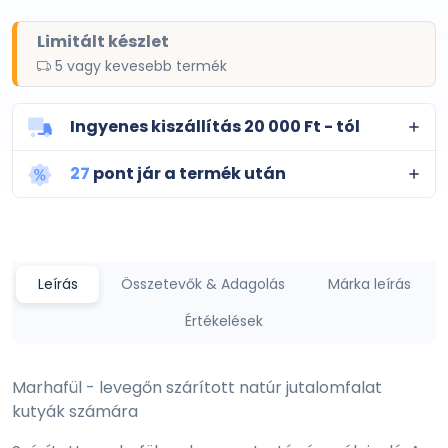
Limitált készlet
5 vagy kevesebb termék
Ingyenes kiszállítás 20 000 Ft - tól
27
pont jár a termék után
Leírás
Összetevők & Adagolás
Márka leírás
Értékelések
Marhafül - levegőn szárított natúr jutalomfalat
kutyák számára