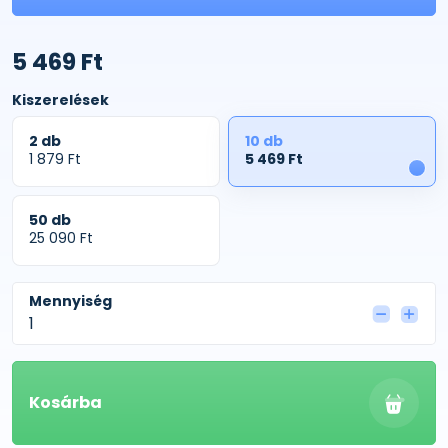
5 469 Ft
Kiszerelések
2 db
10 db
1 879 Ft
5 469 Ft
1
50 db
25 090 Ft
Mennyiség
Kosárba