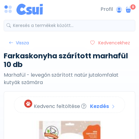
0
Profil
Vissza
Kedvencekhez
Farkaskonyha szárított marhafül
10 db
Marhafül - levegőn szárított natúr jutalomfalat
kutyák számára
Kedvenc feltöltése
Kezdés